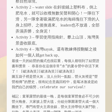
察自然環境。
Activity 2 – water slide 在斜坡鋪上塑料布，倒上
肥皂水，就可以收穫無數笑聲和開心！一隊往下
滑，另一隊拿著吸滿肥皂水的海綿塊往下滑的人
身上招呼。之後換過來。 ​leaders也不放過，全部
弄濕弄髒，全身泥！
Activity 3 – 學習使用指南針。攀上山頂，海灣美
景盡收眼底。
Activity 4 – 海灣kayak。還有教練傳授翻艇之後
如何一個人就get back up。
最後一天的結營的儀式也很莊重，每個人都領到了結營證
書和獎章 - 恭喜你在這個非常“水”的夏令營中存活下來
了！ [破涕為笑][破涕為笑][破涕為笑]

​圖五袋子裡是營火灰，沒人分到一點點，營火灰裡是“營
營相傳”的歷史，很有紀念意義回程中，藍莓冰激凌是給
我們自己的犒勞，celebrate our survival!
補記：童軍露營的最後一晚，是每個童軍營會必不可少的
營火晚會。大家披上營火毯，分組分隊圍著營火成一個大
圈坐下。專門有營火主席坐鎮，營火主持帶領大家鬥歌，