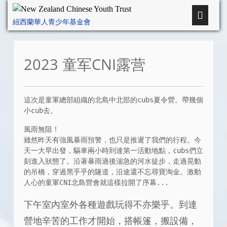
紐西蘭華人青少年基金會
2023 童军CNI露营
這次是童軍總部組織的北島中北部的cubs夏令營。帶幾個
小cub去。
風雨無阻！

​雖然昨天有強風暴雨預警，也只是推遲了我們的行程。今
天一大早出發，驅車兩小時到達第一活動地點，cubs們立
刻進入狀態了。沿著暴雨過後湍急的河水徒步，走過晃動
的吊橋，穿過黑乎乎的隧道，沿途還不忘尋寶淘金。激動
人心的童軍CNI北島營會就這樣拉開了序幕...
下午室內室外各種遊戲玩得不亦樂乎。到達
營地辛苦的工作才開始，搭帳篷，搬設備，