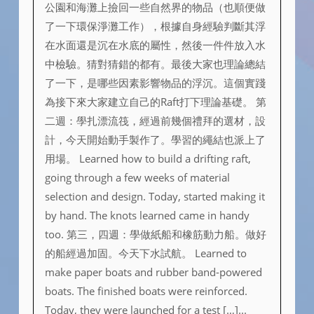
公園和海灘上撿回一些自然界的物品（也順便做
了一下環保淨灘工作），根據自身經驗判斷其浮
在水面還是沉在水底的屬性，然後一件件放入水
中檢驗。猜對猜錯的都有。最後大家也理論總結
了一下，是哪些因素影響物品的浮沉。這個實踐
為接下來大家建立自己的Raft打下理論基礎。 第
二週：學扎漂流筏，經過前幾個禮拜的選材，設
計，今天開始動手製作了。學習的繩結也派上了
用場。 Learned how to build a drifting raft,
going through a few weeks of material
selection and design. Today, started making it
by hand. The knots learned came in handy
too. 第三，四週：學做紙船和橡筋動力船。做好
的船經過加固。今天下水試航。 Learned to
make paper boats and rubber band-powered
boats. The finished boats were reinforced.
Today, they were launched for a test […]...